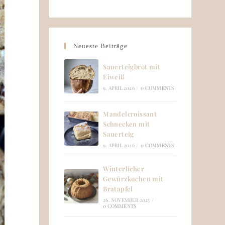
Neueste Beiträge
Sauerteigbrot mit
Eiweiß
9. APRIL 2026
/
0 COMMENTS
Mandelcroissant
Schnecken mit
Sauerteig
9. APRIL 2026
/
0 COMMENTS
Winterlicher
Gewürzkuchen mit
Bratapfel
26. NOVEMBER 2025
/
0 COMMENTS