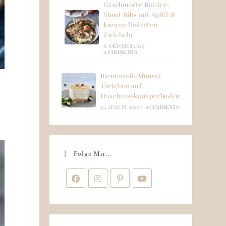
Geschmorte Rinder-
Short Ribs mit Apfel &
karamellisierten
Zwiebeln
8. OKTOBER 2025
/
0 COMMENTS
Birnensaft-Mousse
Törtchen auf
Haselnussknusperboden
11. AUGUST 2025
/
0 COMMENTS
Folge Mir…