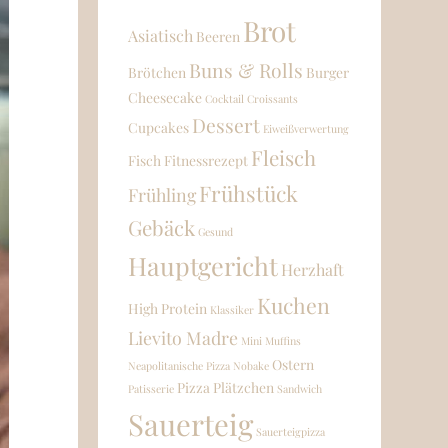
Brot
Asiatisch
Beeren
Buns & Rolls
Brötchen
Burger
Cheesecake
Cocktail
Croissants
Dessert
Cupcakes
Eiweißverwertung
Fleisch
Fisch
Fitnessrezept
Frühstück
Frühling
Gebäck
Gesund
Hauptgericht
Herzhaft
Kuchen
High Protein
Klassiker
Lievito Madre
Mini
Muffins
Ostern
Neapolitanische Pizza
Nobake
Pizza
Plätzchen
Patisserie
Sandwich
Sauerteig
Sauerteigpizza