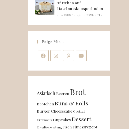
Törtchen auf
Haselnussknusperboden
11. AUGUST 2025
/
0 COMMENTS
Folge Mir…
Brot
Asiatisch
Beeren
Buns & Rolls
Brötchen
Burger
Cheesecake
Cocktail
Dessert
Cupcakes
Croissants
Fisch
Fitnessrezept
Eiweißverwertung