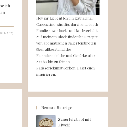
be ich
ten
Hey ihr Lieben! Ich bin Katharina,
Cappuccino-süchtig, durch und durch
Foodie sowie back- und kochverliebt.
RIL 2023
Auf meinem Block findet ihr Rezepte
von aromatischen Sauerteigbroten
über alltagstaugliche
Feierabendküche und Gebäcke aller
Art bis hin zu feinen
Patisseriekunstwerken. Lasst euch
inspirieren.
Neueste Beiträge
Sauerteigbrot mit
Eiweiß