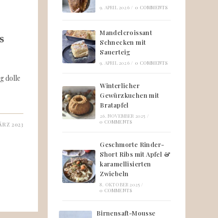
9. APRIL 2026
/
0 COMMENTS
Mandelcroissant
s
Schnecken mit
Sauerteig
9. APRIL 2026
/
0 COMMENTS
g dolle
Winterlicher
Gewürzkuchen mit
Bratapfel
26. NOVEMBER 2025
/
0 COMMENTS
ÄRZ 2023
Geschmorte Rinder-
Short Ribs mit Apfel &
karamellisierten
Zwiebeln
8. OKTOBER 2025
/
0 COMMENTS
Birnensaft-Mousse