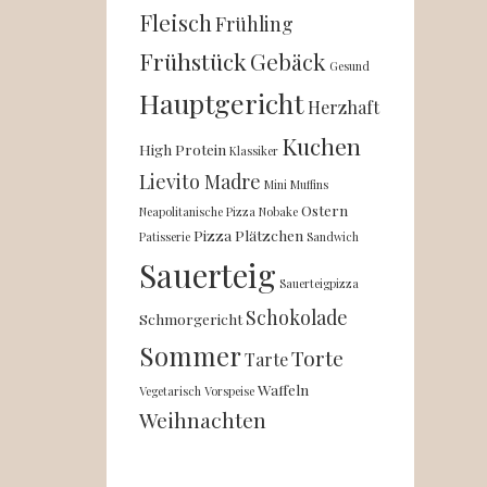
Fleisch
Frühling
Frühstück
Gebäck
Gesund
Hauptgericht
Herzhaft
Kuchen
High Protein
Klassiker
Lievito Madre
Mini
Muffins
Ostern
Neapolitanische Pizza
Nobake
Pizza
Plätzchen
Patisserie
Sandwich
Sauerteig
Sauerteigpizza
Schokolade
Schmorgericht
Sommer
Torte
Tarte
Waffeln
Vegetarisch
Vorspeise
Weihnachten