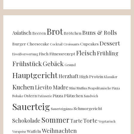
Brot
Buns & Rolls
Asiatisch
Beeren
Brötchen
Dessert
Burger
Cheesecake
Cupcakes
Cocktail
Croissants
Fleisch
Frühling
Fisch
Fitnessrezept
Eiweißverwertung
Frühstück
Gebäck
Gesund
Hauptgericht
Herzhaft
High Protein
Klassiker
Kuchen
Lievito Madre
Mini
Muffins
Neapolitanische Pizza
Ostern
Pizza
Plätzchen
Nobake
Patisserie
Sandwich
Sauerteig
Schmorgericht
Sauerteigpizza
Sommer
Torte
Schokolade
Tarte
Vegetarisch
Weihnachten
Waffeln
Vorspeise