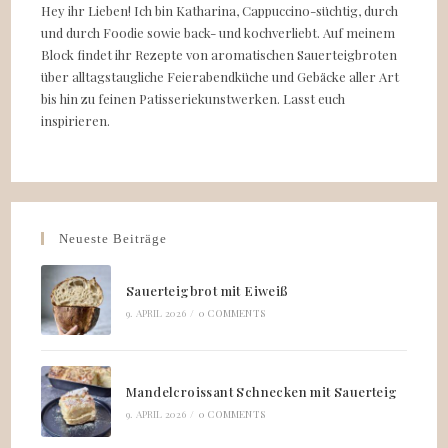
Hey ihr Lieben! Ich bin Katharina, Cappuccino-süchtig, durch
und durch Foodie sowie back- und kochverliebt. Auf meinem
Block findet ihr Rezepte von aromatischen Sauerteigbroten
über alltagstaugliche Feierabendküche und Gebäcke aller Art
bis hin zu feinen Patisseriekunstwerken. Lasst euch
inspirieren.
Neueste Beiträge
Sauerteigbrot mit Eiweiß
9. APRIL 2026
/
0 COMMENTS
Mandelcroissant Schnecken mit Sauerteig
9. APRIL 2026
/
0 COMMENTS