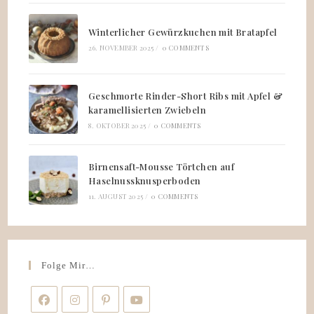
Winterlicher Gewürzkuchen mit Bratapfel
26. NOVEMBER 2025
/
0 COMMENTS
Geschmorte Rinder-Short Ribs mit Apfel &
karamellisierten Zwiebeln
8. OKTOBER 2025
/
0 COMMENTS
Birnensaft-Mousse Törtchen auf
Haselnussknusperboden
11. AUGUST 2025
/
0 COMMENTS
Folge Mir…