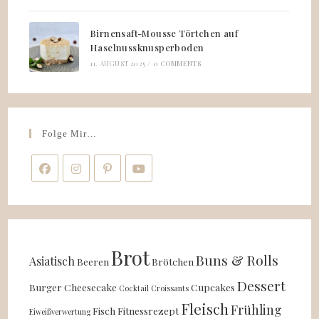
Birnensaft-Mousse Törtchen auf
Haselnussknusperboden
11. AUGUST 2025
/
0 COMMENTS
Folge Mir…
Brot
Buns & Rolls
Asiatisch
Beeren
Brötchen
Dessert
Burger
Cheesecake
Cupcakes
Cocktail
Croissants
Fleisch
Frühling
Fisch
Fitnessrezept
Eiweißverwertung