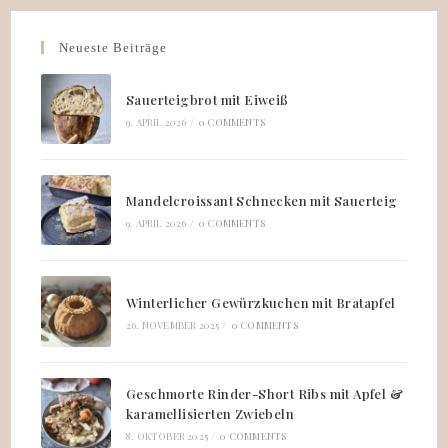
Neueste Beiträge
Sauerteigbrot mit Eiweiß
9. APRIL 2026
/
0 COMMENTS
Mandelcroissant Schnecken mit Sauerteig
9. APRIL 2026
/
0 COMMENTS
Winterlicher Gewürzkuchen mit Bratapfel
26. NOVEMBER 2025
/
0 COMMENTS
Geschmorte Rinder-Short Ribs mit Apfel &
karamellisierten Zwiebeln
8. OKTOBER 2025
/
0 COMMENTS