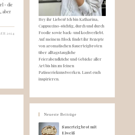
l - die
, aber
Hey ihr Lieben! Ich bin Katharina,
Cappuccino-süchtig, durch und durch
Foodie sowie back- und kochverliebt.
ER 2024
Auf meinem Block findet ihr Rezepte
von aromatischen Sauerteigbroten
über alltagstaugliche
Feierabendküche und Gebäcke aller
Art bis hin zu feinen
Patisseriekunstwerken. Lasst euch
inspirieren.
Neueste Beiträge
Sauerteigbrot mit
Eiweiß