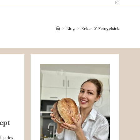
>
Blog
>
Kekse & Feingebäck
ept
ch jedes