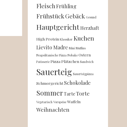
Fleisch
Frühling
Frühstück
Gebäck
Gesund
Hauptgericht
Herzhaft
Kuchen
High Protein
Klassiker
Lievito Madre
Mini
Muffins
Ostern
Neapolitanische Pizza
Nobake
Pizza
Plätzchen
Patisserie
Sandwich
Sauerteig
Sauerteigpizza
Schokolade
Schmorgericht
Sommer
Torte
Tarte
Waffeln
Vegetarisch
Vorspeise
Weihnachten