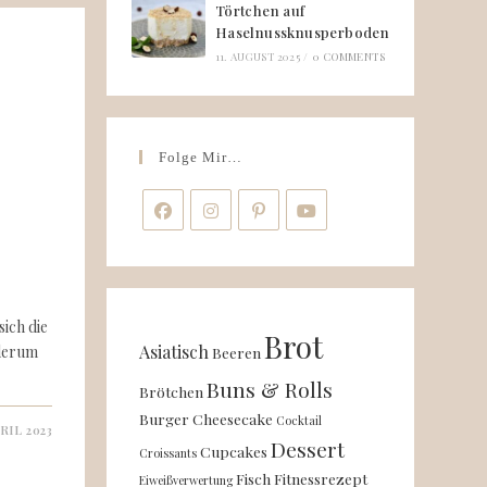
Törtchen auf
Haselnussknusperboden
11. AUGUST 2025
/
0 COMMENTS
Folge Mir…
t
ich die
Brot
Asiatisch
ederum
Beeren
Buns & Rolls
Brötchen
Burger
Cheesecake
Cocktail
PRIL 2023
Dessert
Cupcakes
Croissants
Fisch
Fitnessrezept
Eiweißverwertung