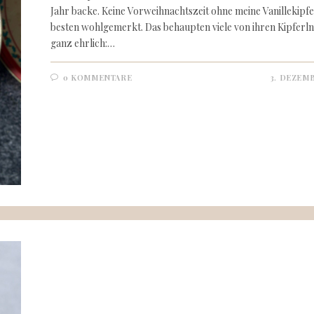
Jahr backe. Keine Vorweihnachtszeit ohne meine Vanillekipfer
besten wohlgemerkt. Das behaupten viele von ihren Kipferln
ganz ehrlich:…
0 KOMMENTARE
3. DEZEMB