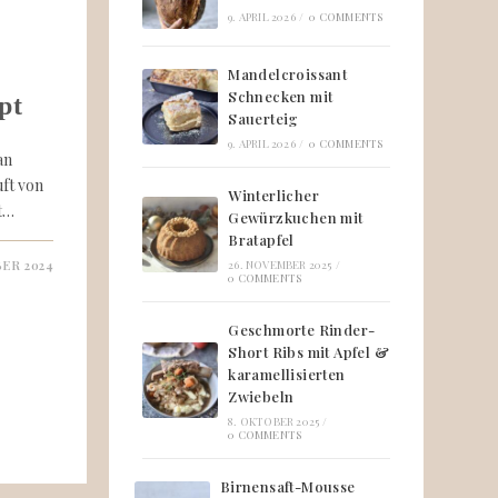
9. APRIL 2026
/
0 COMMENTS
Mandelcroissant
Schnecken mit
pt
Sauerteig
9. APRIL 2026
/
0 COMMENTS
an
ft von
Winterlicher
at…
Gewürzkuchen mit
Bratapfel
26. NOVEMBER 2025
/
ER 2024
0 COMMENTS
Geschmorte Rinder-
Short Ribs mit Apfel &
karamellisierten
Zwiebeln
8. OKTOBER 2025
/
0 COMMENTS
Birnensaft-Mousse