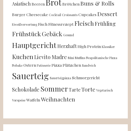
Brot
Buns & Rolls
Asiatisch
Beeren
Brötchen
Dessert
Burger
Cheesecake
Cupcakes
Cocktail
Croissants
Fleisch
Frühling
Fisch
Fitnessrezept
Eiweißverwertung
Frühstück
Gebäck
Gesund
Hauptgericht
Herzhaft
High Protein
Klassiker
Kuchen
Lievito Madre
Mini
Muffins
Neapolitanische Pizza
Ostern
Pizza
Plätzchen
Nobake
Patisserie
Sandwich
Sauerteig
Schmorgericht
Sauerteigpizza
Sommer
Torte
Schokolade
Tarte
Vegetarisch
Weihnachten
Waffeln
Vorspeise