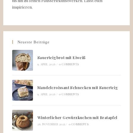
bis hin zu feinen Patisseriekunstwerken. Lasst euch
inspirieren.
Neueste Beiträge
Sauerteigbrot mit Eiweiß
9. APRIL 2026
/
0 COMMENTS
Mandelcroissant Schnecken mit Sauerteig
9. APRIL 2026
/
0 COMMENTS
Winterlicher Gewürzkuchen mit Bratapfel
26. NOVEMBER 2025
/
0 COMMENTS