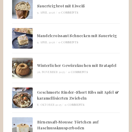
Sauerteigbrot mit Eiweiß
9. APRIL 2026
/
0 COMMENTS
Mandelcroissant Schnecken mit Sauerteig
9. APRIL 2026
/
0 COMMENTS
Winterlicher Gewürzkuchen mit Bratapfel
26. NOVEMBER 2025
/
0 COMMENTS
Geschmorte Rinder-Short Ribs mit Apfel &
karamellisierten Zwiebeln
8. OKTOBER 2025
/
0 COMMENTS
Birnensaft-Mousse Törtchen auf
Haselnussknusperboden