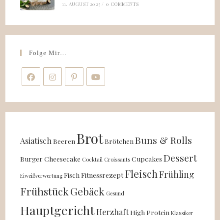
11. AUGUST 2025
/
0 COMMENTS
Folge Mir…
Brot
Buns & Rolls
Asiatisch
Beeren
Brötchen
Dessert
Burger
Cheesecake
Cupcakes
Cocktail
Croissants
Fleisch
Frühling
Fisch
Fitnessrezept
Eiweißverwertung
Frühstück
Gebäck
Gesund
Hauptgericht
Herzhaft
High Protein
Klassiker